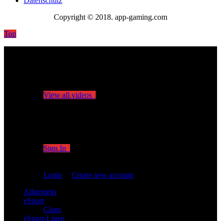
Datenschutz
Copyright © 2018. app-gaming.com
Top
No videos yet!
Click on "Watch later" to put videos here
View all videos
Don't miss new videos
Sign in to see updates from your favourite channels
Sign In
You are not logged in!
Login
|
Create new account
Allgemein
eSport
Clans
eSport-Ligen