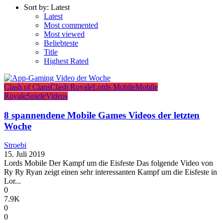
Sort by:
Latest
Latest
Most commented
Most viewed
Beliebteste
Title
Highest Rated
Clash of Clans
Clash Royale
Lords Mobile
Mobile
Royale
Spiele
Videos
8 spannendene Mobile Games Videos der letzten
Woche
Stroebi
15. Juli 2019
Lords Mobile Der Kampf um die Eisfeste Das folgende Video von
Ry Ry Ryan zeigt einen sehr interessanten Kampf um die Eisfeste in
Lor...
0
7.9K
0
0