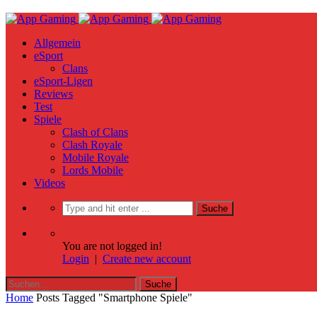
Allgemein
eSport
Clans
eSport-Ligen
Reviews
Test
Spiele
Clash of Clans
Clash Royale
Mobile Royale
Lords Mobile
Videos
You are not logged in!
Login
|
Create new account
Home
Posts Tagged "Smartphone Spiele"