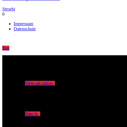
Stroebi
0
Impressum
Datenschutz
Top
No videos yet!
Click on "Watch later" to put videos here
View all videos
Don't miss new videos
Sign in to see updates from your favourite channels
Sign In
You are not logged in!